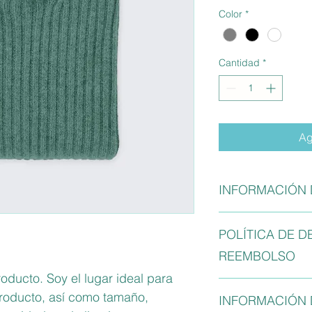
Color
*
Cantidad
*
Ag
INFORMACIÓN
Soy la descripción d
POLÍTICA DE D
para agregar detalle
tamaño, materiales, 
REEMBOLSO
limpieza. Es también
oducto. Soy el lugar ideal para 
qué este producto es
Soy una política de 
beneficiarían con él.
producto, así como tamaño, 
INFORMACIÓN 
oportunidad ideal par